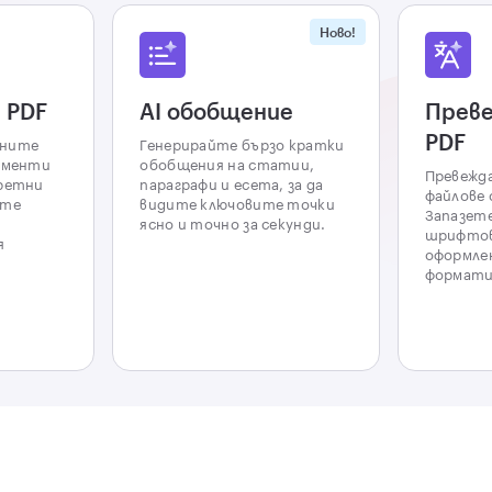
Ново!
 PDF
AI обобщение
Преве
PDF
чните
Генерирайте бързо кратки
ументи
обобщения на статии,
Превежд
кретни
параграфи и есета, за да
файлове 
ете
видите ключовите точки
Запазете
ясно и точно за секунди.
шрифто
я
оформле
формати