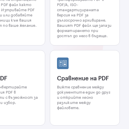
 PDF файл както
PDF/A, ISO-
. Изтривайте PDF
стандартизираната
и или добавяйте
версия на PDF за
аници към вашия
дългосрочно архивиране.
 по ваше желание.
Вашият PDF файл ще запази
форматирането при
достъп до него в бъдеще.
DF
Сравнение на PDF
онвертирайте
Вижте сравнение между
ия PDF в
документите един до друг
ти с възможност за
и открийте лесно
и избор.
разликите между
файловете.