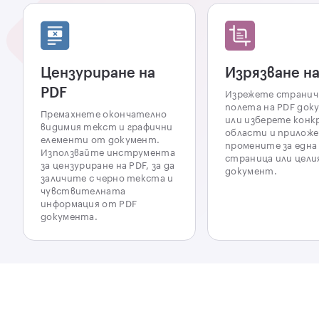
Цензуриране на
Изрязване на
PDF
Изрежете страни
полета на PDF док
Премахнете окончателно
или изберете кон
видимия текст и графични
области и прилож
елементи от документ.
промените за една
Използвайте инструмента
страница или цели
за цензуриране на PDF, за да
документ.
заличите с черно текста и
чувствителната
информация от PDF
документа.