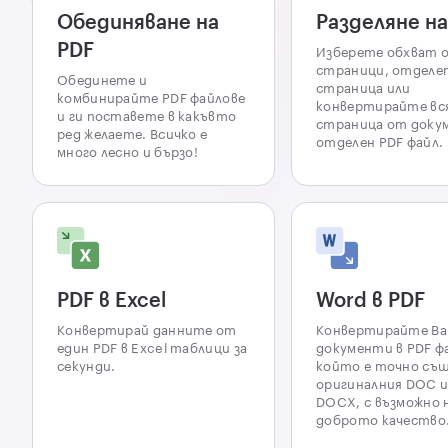
Обединяване на
Разделяне на
PDF
Изберете обхват 
страници, отделе
Обединете и
страница или
комбинирайте PDF файлове
конвертирайте вс
и ги поставете в какъвто
страница от доку
ред желаете. Всичко е
отделен PDF файл.
много лесно и бързо!
PDF в Excel
Word в PDF
Конвертирай данните от
Конвертирайте В
един PDF в Excel таблици за
документи в PDF ф
секунди.
който е точно съ
оригиналния DOC 
DOCX, с възможно 
доброто качество