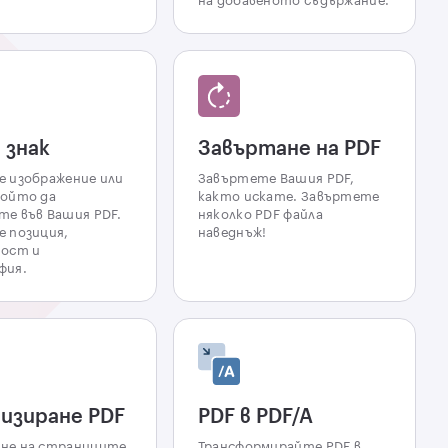
на добавеното съдържание.
 знак
Завъртане на PDF
е изображение или
Завъртете Вашия PDF,
който да
както искате. Завъртете
е във Вашия PDF.
няколко PDF файла
 позиция,
наведнъж!
ност и
фия.
изиране PDF
PDF в PDF/A
не на страниците
Трансформирайте PDF в