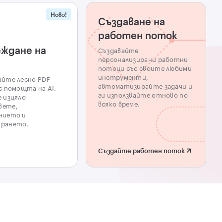
Ново!
Създаване на
работен поток
ждане на
Създавайте
персонализирани работни
потоци със своите любими
инструменти,
айте лесно PDF
автоматизирайте задачи и
с помощта на AI.
ги използвайте отново по
 изцяло
всяко време.
вете,
нието и
рането.
Създайте работен поток