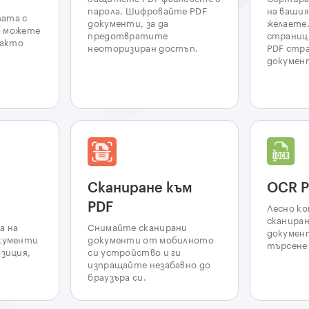
парола. Шифровайте PDF
на вашия
ата с
документи, за да
желаете
да можете
предотвратите
страниц
както
неоторизиран достъп.
PDF стр
документ
Сканиране към
OCR P
PDF
Лесно к
сканиран
а на
Снимайте сканирани
докумен
окументи
документи от мобилното
търсене 
озиция,
си устройство и ги
изпращайте незабавно до
браузъра си.