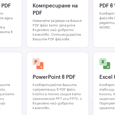
 PDF
Компресиране на
PDF в
PDF
от
Конверт
те една
файлове 
Намалете размера на Вашия
редакти
PDF файл като запазите
яка
WORD.
възможно най-доброто
мента в
качество. Оптимизирайте
Вашите PDF файлове.
PowerPoint в PDF
Excel 
ашите
Конвертирайте Вашите
Конверт
айл,
презентации в PDF файл,
таблици 
щия като
който е точно същия като
колони, 
или
оригиналния PPT или PPTX, с
широчин
най-
възможно най-доброто
Портрет
.
качество.
ориентац