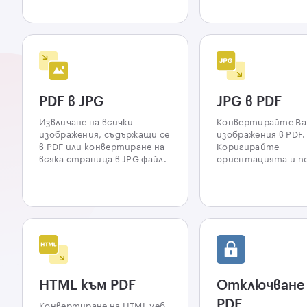
PDF в JPG
JPG в PDF
Извличане на всички
Конвертирайте В
изображения, съдържащи се
изображения в PDF.
в PDF или конвертиране на
Коригирайте
всяка страница в JPG файл.
ориентацията и п
HTML към PDF
Отключване
PDF
Конвертиране на HTML уеб