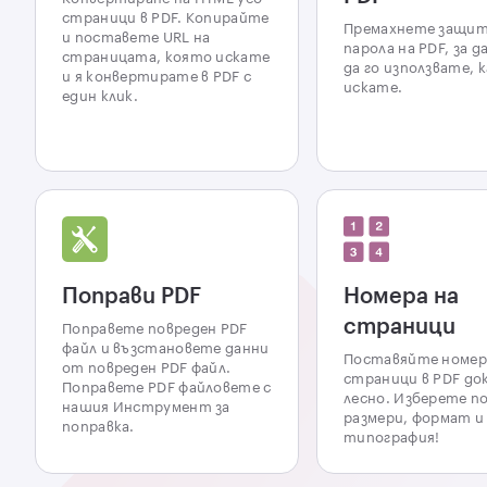
страници в PDF. Копирайте
Премахнете защит
и поставете URL на
парола на PDF, за 
страницата, която искате
да го използвате, 
и я конвертирате в PDF с
искате.
един клик.
Поправи PDF
Номера на
страници
Поправете повреден PDF
файл и възстановете данни
Поставяйте номер
от повреден PDF файл.
страници в PDF д
Поправете PDF файловете с
лесно. Изберете п
нашия Инструмент за
размери, формат и
поправка.
типография!