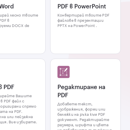
 Word
PDF в PowerPoint
ирай лесно твоите
Конвертирай твоите PDF
PDF в
файлове в презентации
руеми DOCX de
PPTX на PowerPoint .
в PDF
Редактиране на
PDF
ирайте Вашите
в PDF файл с
Добавете текст,
коригирани спрямо
изображения, форми или
ата на PDF.
бележки на ръка към PDF
на или пейзажна
документ. Редактирайте
ия. Вие избирате.
размера, шрифта и цвета