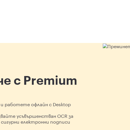
че с Premium
 и работете офлайн с Desktop
звайте усъвършенстван OCR за
 сигурни електронни подписи