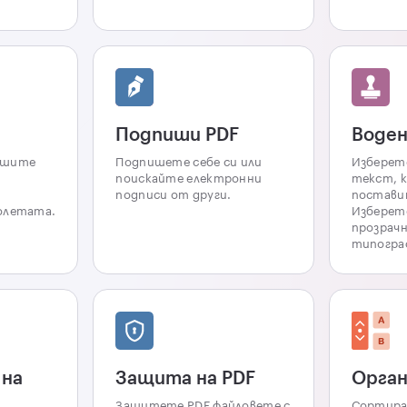
Подпиши PDF
Воден
ашите
Подпишете себе си или
Изберет
поискайте електронни
текст, 
подписи от други.
поставит
олетата.
Изберете
прозрач
типогра
 на
Защита на PDF
Орган
Защитете PDF файловете с
Сортира