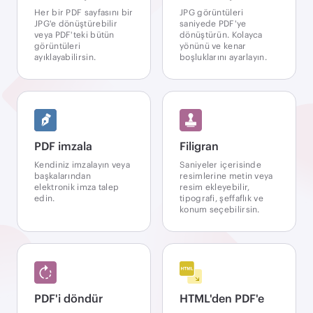
Her bir PDF sayfasını bir
JPG görüntüleri
JPG'e dönüştürebilir
saniyede PDF'ye
veya PDF'teki bütün
dönüştürün. Kolayca
görüntüleri
yönünü ve kenar
ayıklayabilirsin.
boşluklarını ayarlayın.
PDF imzala
Filigran
Kendiniz imzalayın veya
Saniyeler içerisinde
başkalarından
resimlerine metin veya
elektronik imza talep
resim ekleyebilir,
edin.
tipografi, şeffaflık ve
konum seçebilirsin.
PDF'i döndür
HTML'den PDF'e