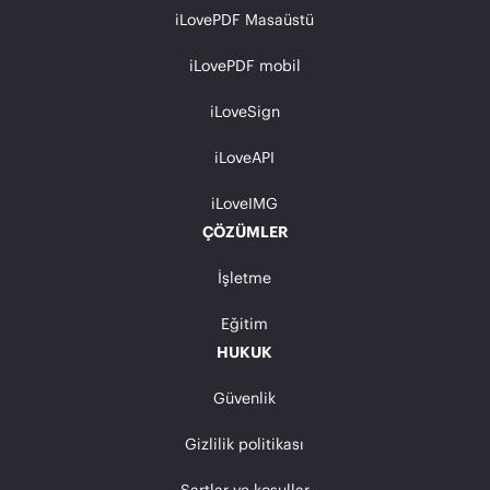
iLovePDF Masaüstü
iLovePDF mobil
iLoveSign
iLoveAPI
iLoveIMG
ÇÖZÜMLER
İşletme
Eğitim
HUKUK
Güvenlik
Gizlilik politikası
Şartlar ve koşullar