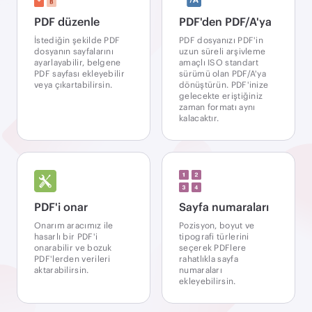
PDF düzenle
PDF'den PDF/A'ya
İstediğin şekilde PDF
PDF dosyanızı PDF'in
dosyanın sayfalarını
uzun süreli arşivleme
ayarlayabilir, belgene
amaçlı ISO standart
PDF sayfası ekleyebilir
sürümü olan PDF/A'ya
veya çıkartabilirsin.
dönüştürün. PDF'inize
gelecekte eriştiğiniz
zaman formatı aynı
kalacaktır.
PDF'i onar
Sayfa numaraları
Onarım aracımız ile
Pozisyon, boyut ve
hasarlı bir PDF'i
tipografi türlerini
onarabilir ve bozuk
seçerek PDFlere
PDF'lerden verileri
rahatlıkla sayfa
aktarabilirsin.
numaraları
ekleyebilirsin.