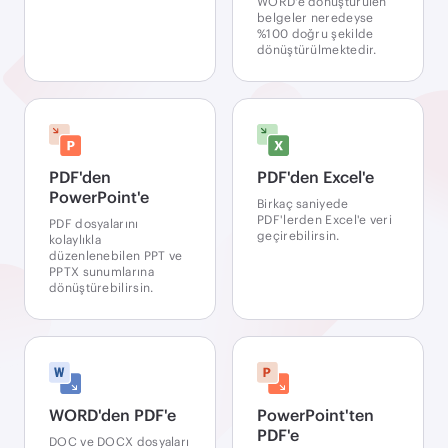
WORD'e dönüştürülen
belgeler neredeyse
%100 doğru şekilde
dönüştürülmektedir.
PDF'den
PDF'den Excel'e
PowerPoint'e
Birkaç saniyede
PDF'lerden Excel'e veri
PDF dosyalarını
geçirebilirsin.
kolaylıkla
düzenlenebilen PPT ve
PPTX sunumlarına
dönüştürebilirsin.
WORD'den PDF'e
PowerPoint'ten
PDF'e
DOC ve DOCX dosyaları