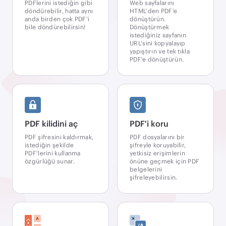
PDFlerini istediğin gibi
Web sayfalarını
döndürebilir, hatta aynı
HTML'den PDF'e
anda birden çok PDF'i
dönüştürün.
bile döndürebilirsin!
Dönüştürmek
istediğiniz sayfanın
URL'sini kopyalayıp
yapıştırın ve tek tıkla
PDF'e dönüştürün.
PDF kilidini aç
PDF'i koru
PDF şifresini kaldırmak,
PDF dosyalarını bir
istediğin şekilde
şifreyle koruyabilir,
PDF'lerini kullanma
yetkisiz erişimlerin
özgürlüğü sunar.
önüne geçmek için PDF
belgelerini
şifreleyebilirsin.