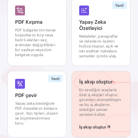
Yeni!
PDF Kırpma
Yapay Zeka
Özetleyici
PDF belgelerinin kenar
boşluklarını kırp veya
Makaleler, paragraflar
belirli alanları seç,
ve ödevlerin özetini
ardından değişiklikleri
hızlıca oluştur, açık ve
bir sayfaya veya tüm
net anahtar noktalara
belgeye uygula.
saniyeler içinde ulaş.
Yeni!
İş akışı oluştur
En sevdiğin araçlarla
PDF çevir
özel iş akışları oluştur,
görevleri otomatikleştir
Yapay zeka desteğiyle
ve bu iş akışlarını
PDF dosyalarını kolayca
istediğin zaman
çevir. Yazı tipleri, düzen
yeniden kullan.
ve biçimlendirmeyi
koru.
İş akışı oluştur