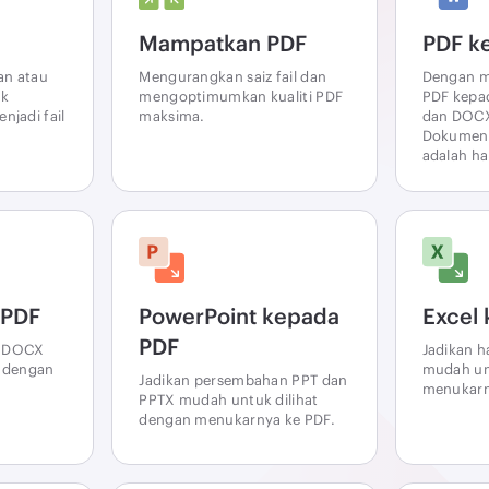
Mampatkan PDF
PDF k
an atau
Mengurangkan saiz fail dan
Dengan m
uk
mengoptimumkan kualiti PDF
PDF kep
jadi fail
maksima.
dan DOCX
Dokumen 
adalah ha
 PDF
PowerPoint kepada
Excel
PDF
n DOCX
Jadikan 
 dengan
mudah un
Jadikan persembahan PPT dan
menukarn
PPTX mudah untuk dilihat
dengan menukarnya ke PDF.