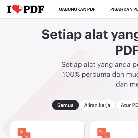
GABUNGKAN PDF
PISAHKAN P
Setiap alat ya
PDF
Setiap alat yang anda 
100% percuma dan muda
dan me
Semua
Aliran kerja
Atur P