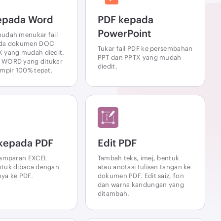
epada Word
PDF kepada
PowerPoint
udah menukar fail
ada dokumen DOC
Tukar fail PDF ke persembahan
 yang mudah diedit.
PPT dan PPTX yang mudah
WORD yang ditukar
diedit.
mpir 100% tepat.
 kepada PDF
Edit PDF
hamparan EXCEL
Tambah teks, imej, bentuk
tuk dibaca dengan
atau anotasi tulisan tangan ke
ya ke PDF.
dokumen PDF. Edit saiz, fon
dan warna kandungan yang
ditambah.