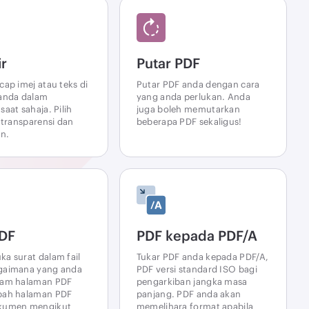
ir
Putar PDF
cap imej atau teks di
Putar PDF anda dengan cara
 anda dalam
yang anda perlukan. Anda
saat sahaja. Pilih
juga boleh memutarkan
, transparensi dan
beberapa PDF sekaligus!
n.
PDF
PDF kepada PDF/A
a surat dalam fail
Tukar PDF anda kepada PDF/A,
gaimana yang anda
PDF versi standard ISO bagi
dam halaman PDF
pengarkiban jangka masa
bah halaman PDF
panjang. PDF anda akan
kumen mengikut
memelihara format apabila