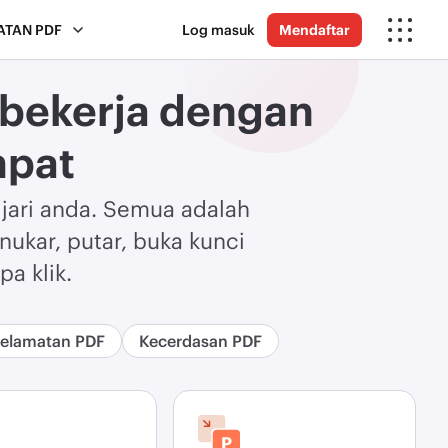
ATAN PDF
Log masuk
Mendaftar
 bekerja dengan
mpat
jari anda. Semua adalah
kar, putar, buka kunci
a klik.
elamatan PDF
Kecerdasan PDF