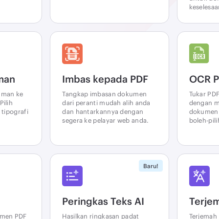
keselesaa
man
Imbas kepada PDF
OCR P
aman ke
Tangkap imbasan dokumen
Tukar PDF
ilih
dari peranti mudah alih anda
dengan m
tipografi
dan hantarkannya dengan
dokumen 
segera ke pelayar web anda.
boleh-pili
Baru!
Peringkas Teks AI
Terje
umen PDF
Hasilkan ringkasan padat
Terjemah