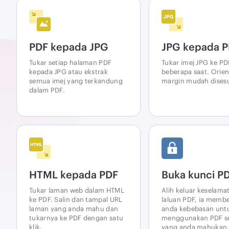
PDF kepada JPG
JPG kepada 
Tukar setiap halaman PDF
Tukar imej JPG ke P
kepada JPG atau ekstrak
beberapa saat. Orien
semua imej yang terkandung
margin mudah dises
dalam PDF.
HTML kepada PDF
Buka kunci P
Tukar laman web dalam HTML
Alih keluar keselama
ke PDF. Salin dan tampal URL
laluan PDF, ia memb
laman yang anda mahu dan
anda kebebasan unt
tukarnya ke PDF dengan satu
menggunakan PDF se
klik.
yang anda mahukan