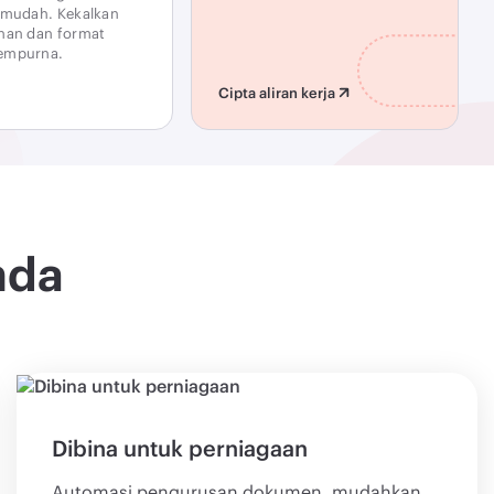
 mudah. Kekalkan
nan dan format
empurna.
Cipta aliran kerja
nda
Dibina untuk perniagaan
Automasi pengurusan dokumen, mudahkan