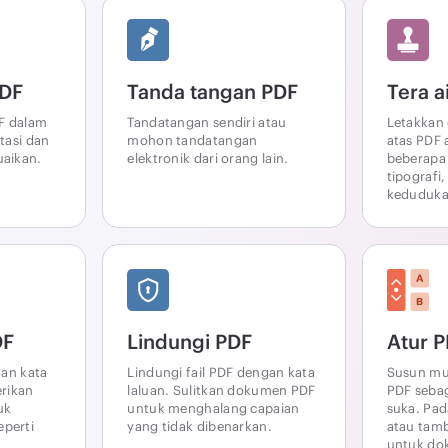
PDF
Tanda tangan PDF
Tera a
DF dalam
Tandatangan sendiri atau
Letakkan 
tasi dan
mohon tandatangan
atas PDF
uaikan.
elektronik dari orang lain.
beberapa 
tipografi
keduduka
DF
Lindungi PDF
Atur 
tan kata
Lindungi fail PDF dengan kata
Susun muk
erikan
laluan. Sulitkan dokumen PDF
PDF seba
uk
untuk menghalang capaian
suka. Pa
perti
yang tidak dibenarkan.
atau tam
.
untuk do