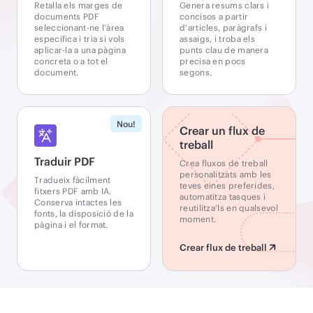
Retalla els marges de
Genera resums clars i
documents PDF
concisos a partir
seleccionant-ne l'àrea
d'articles, paràgrafs i
específica i tria si vols
assaigs, i troba els
aplicar-la a una pàgina
punts clau de manera
concreta o a tot el
precisa en pocs
document.
segons.
Nou!
Crear un flux de
treball
Traduir PDF
Crea fluxos de treball
personalitzats amb les
Tradueix fàcilment
teves eines preferides,
fitxers PDF amb IA.
automatitza tasques i
Conserva intactes les
reutilitza'ls en qualsevol
fonts, la disposició de la
moment.
pàgina i el format.
Crear flux de treball