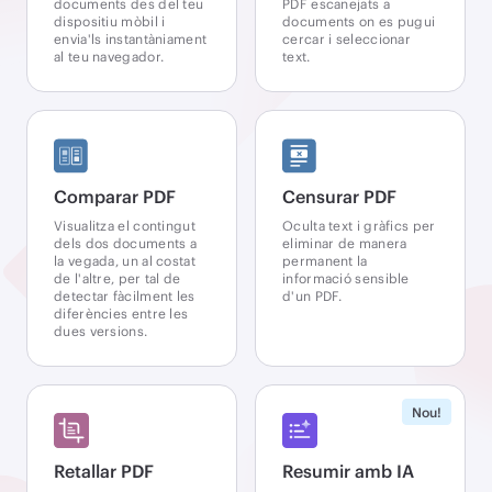
documents des del teu
PDF escanejats a
dispositiu mòbil i
documents on es pugui
envia'ls instantàniament
cercar i seleccionar
al teu navegador.
text.
Comparar PDF
Censurar PDF
Visualitza el contingut
Oculta text i gràfics per
dels dos documents a
eliminar de manera
la vegada, un al costat
permanent la
de l'altre, per tal de
informació sensible
detectar fàcilment les
d'un PDF.
diferències entre les
dues versions.
Nou!
Retallar PDF
Resumir amb IA