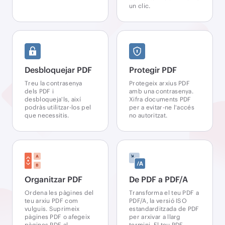
un clic.
Desbloquejar PDF
Protegir PDF
Treu la contrasenya
Protegeix arxius PDF
dels PDF i
amb una contrasenya.
desbloqueja'ls, així
Xifra documents PDF
podràs utilitzar-los pel
per a evitar-ne l'accés
que necessitis.
no autoritzat.
Organitzar PDF
De PDF a PDF/A
Ordena les pàgines del
Transforma el teu PDF a
teu arxiu PDF com
PDF/A, la versió ISO
vulguis. Suprimeix
estandarditzada de PDF
pàgines PDF o afegeix
per arxivar a llarg
pàgines PDF al
termini. El teu PDF