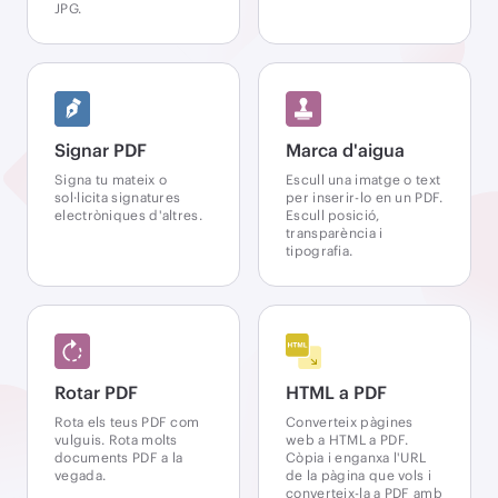
JPG.
Signar PDF
Marca d'aigua
Signa tu mateix o
Escull una imatge o text
sol·licita signatures
per inserir-lo en un PDF.
electròniques d'altres.
Escull posició,
transparència i
tipografia.
Rotar PDF
HTML a PDF
Rota els teus PDF com
Converteix pàgines
vulguis. Rota molts
web a HTML a PDF.
documents PDF a la
Còpia i enganxa l'URL
vegada.
de la pàgina que vols i
converteix-la a PDF amb