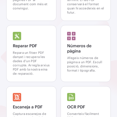
document com més et
conservarà el format
convingui.
quan hi accedeixis en el
futur.
Reparar PDF
Números de
pàgina
Repara un fitxer PDF
danyat i recupera les
Afegeix números de
dades d'un PDF
pàgina a un PDF. Escull
corrupte. Arregla arxius
posició, dimensions,
PDF amb la nostra eina
format i tipografia.
de reparació.
Escaneja a PDF
OCR PDF
Captura escanejos de
Converteix fàcilment