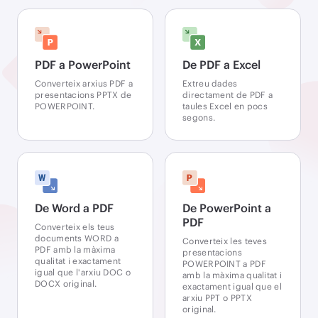
PDF a PowerPoint
De PDF a Excel
Converteix arxius PDF a
Extreu dades
presentacions PPTX de
directament de PDF a
POWERPOINT.
taules Excel en pocs
segons.
De Word a PDF
De PowerPoint a
PDF
Converteix els teus
documents WORD a
Converteix les teves
PDF amb la màxima
presentacions
qualitat i exactament
POWERPOINT a PDF
igual que l'arxiu DOC o
amb la màxima qualitat i
DOCX original.
exactament igual que el
arxiu PPT o PPTX
original.