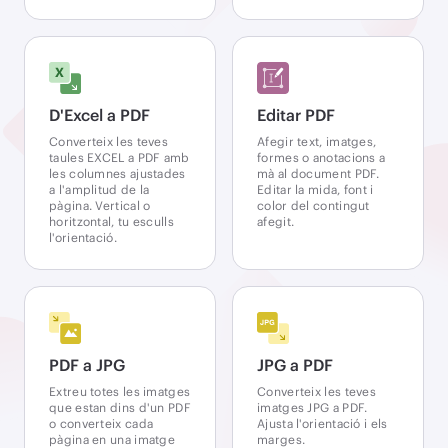
D'Excel a PDF
Editar PDF
Converteix les teves
Afegir text, imatges,
taules EXCEL a PDF amb
formes o anotacions a
les columnes ajustades
mà al document PDF.
a l'amplitud de la
Editar la mida, font i
pàgina. Vertical o
color del contingut
horitzontal, tu esculls
afegit.
l'orientació.
PDF a JPG
JPG a PDF
Extreu totes les imatges
Converteix les teves
que estan dins d'un PDF
imatges JPG a PDF.
o converteix cada
Ajusta l'orientació i els
pàgina en una imatge
marges.