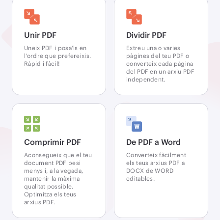
Unir PDF
Dividir PDF
Uneix PDF i posa'ls en
Extreu una o varies
l'ordre que prefereixis.
pàgines del teu PDF o
Ràpid i fàcil!
converteix cada pàgina
del PDF en un arxiu PDF
independent.
Comprimir PDF
De PDF a Word
Aconsegueix que el teu
Converteix fàcilment
document PDF pesi
els teus arxius PDF a
menys i, a la vegada,
DOCX de WORD
mantenir la màxima
editables.
qualitat possible.
Optimitza els teus
arxius PDF.