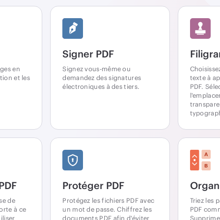
Signer PDF
Filigr
ages en
Signez vous-même ou
Choisisse
tion et les
demandez des signatures
texte à a
électroniques à des tiers.
PDF. Séle
l'emplace
transpare
typograph
 PDF
Protéger PDF
Organ
se de
Protégez les fichiers PDF avec
Triez les 
orte à ce
un mot de passe. Chiffrez les
PDF comm
iliser
documents PDF afin d'éviter
Supprimez