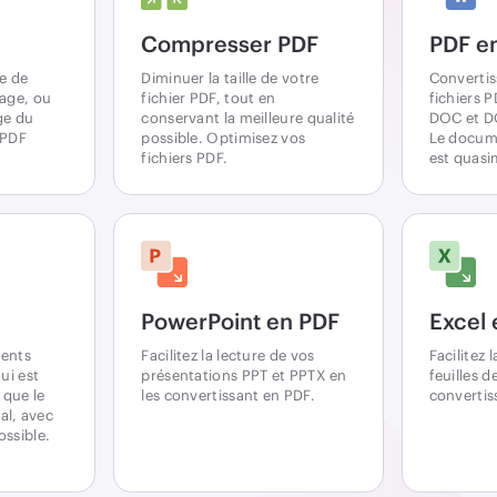
Compresser PDF
PDF e
ée de
Diminuer la taille de votre
Convertis
page, ou
fichier PDF, tout en
fichiers 
ge du
conservant la meilleure qualité
DOC et DO
 PDF
possible. Optimisez vos
Le docum
fichiers PDF.
est quasi
PowerPoint en PDF
Excel 
ments
Facilitez la lecture de vos
Facilitez 
ui est
présentations PPT et PPTX en
feuilles d
que le
les convertissant en PDF.
convertis
l, avec
ossible.