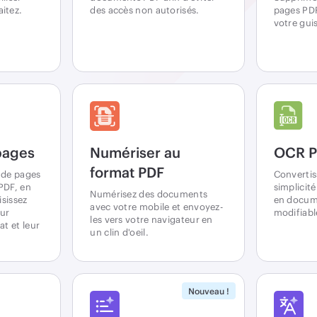
itez.
des accès non autorisés.
pages PD
votre gui
pages
Numériser au
OCR P
format PDF
 de pages
Convertis
PDF, en
simplicit
Numérisez des documents
isissez
en docume
avec votre mobile et envoyez-
eur
modifiabl
les vers votre navigateur en
t et leur
un clin d'oeil.
Nouveau !