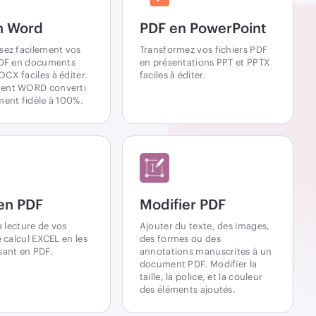
n Word
PDF en PowerPoint
sez facilement vos
Transformez vos fichiers PDF
PDF en documents
en présentations PPT et PPTX
CX faciles à éditer.
faciles à éditer.
ent WORD converti
ment fidèle à 100%.
en PDF
Modifier PDF
la lecture de vos
Ajouter du texte, des images,
e calcul EXCEL en les
des formes ou des
sant en PDF.
annotations manuscrites à un
document PDF. Modifier la
taille, la police, et la couleur
des éléments ajoutés.