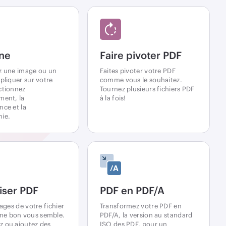
ane
Faire pivoter PDF
z une image ou un
Faites pivoter votre PDF
ppliquer sur votre
comme vous le souhaitez.
ctionnez
Tournez plusieurs fichiers PDF
ment, la
à la fois!
nce et la
ie.
iser PDF
PDF en PDF/A
pages de votre fichier
Transformez votre PDF en
e bon vous semble.
PDF/A, la version au standard
 ou ajoutez des
ISO des PDF, pour un