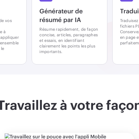
Générateur de
Tradui
résumé par IA
de vos
Traduisez
fichiers P
Résume rapidement, de façon
e à
Conservez 
concise, articles, paragraphes
 appliquer
en page e
et essais, en identifiant
l'ensemble
parfaitem
clairement les points les plus
 le
importants.
Travaillez à votre faço